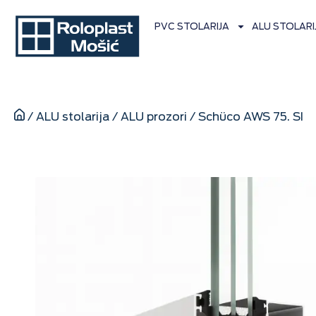
PVC STOLARIJA
ALU STOLARI
/
ALU stolarija
/
ALU prozori
/
Schüco AWS 75. SI