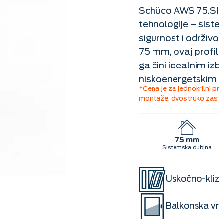
Schüco AWS 75.SI
tehnologije – sist
sigurnost i održi
75 mm, ovaj profil 
ga čini idealnim iz
niskoenergetskim
*Cena je za jednokrilni 
montaže, dvostruko zast
75 mm
Sistemska dubina
Uskočno-kliz
Balkonska v