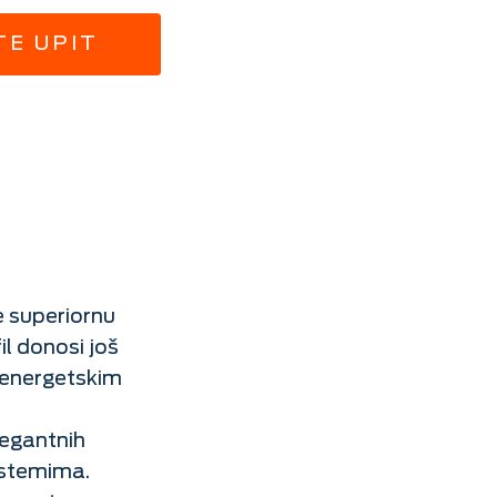
TE UPIT
e superiornu
l donosi još
koenergetskim
legantnih
istemima.