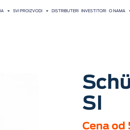
JA
SVI PROIZVODI
DISTRIBUTERI
INVESTITORI
O NAMA
Schü
SI
Cena od