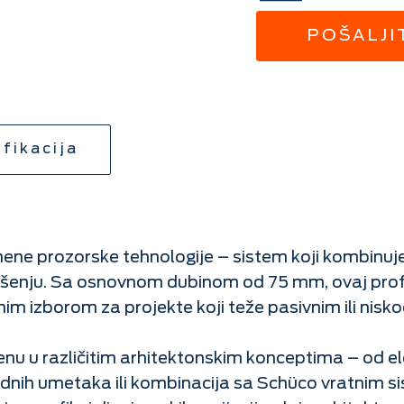
POŠALJI
fikacija
ne prozorske tehnologije – sistem koji kombinuj
rešenju. Sa osnovnom dubinom od 75 mm, ovaj profi
alnim izborom za projekte koji teže pasivnim ili nis
nu u različitim arhitektonskim konceptima – od e
sadnih umetaka ili kombinacija sa Schüco vratnim s