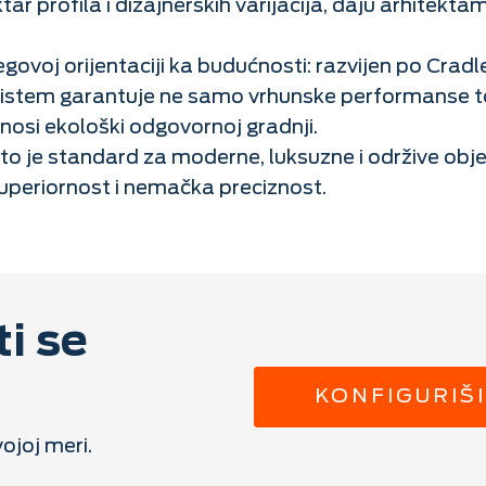
tar profila i dizajnerskih varijacija, daju arhitekt
ovoj orijentaciji ka budućnosti: razvijen po Crad
j sistem garantuje ne samo vrhunske performanse
rinosi ekološki odgovornoj gradnji.
to je standard za moderne, luksuzne i održive obj
uperiornost i nemačka preciznost.
ti se
KONFIGURIŠI
ojoj meri.