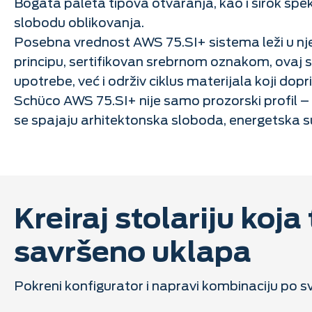
Bogata paleta tipova otvaranja, kao i širok spek
slobodu oblikovanja.
Posebna vrednost AWS 75.SI+ sistema leži u njeg
principu, sertifikovan srebrnom oznakom, ova
upotrebe, već i održiv ciklus materijala koji dop
Schüco AWS 75.SI+ nije samo prozorski profil – 
se spajaju arhitektonska sloboda, energetska s
Kreiraj stolariju koja 
savršeno uklapa
Pokreni konfigurator i napravi kombinaciju po sv