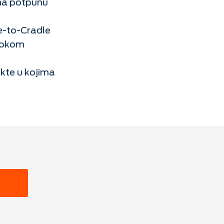
ama potpunu
le-to-Cradle
 tokom
ekte u kojima