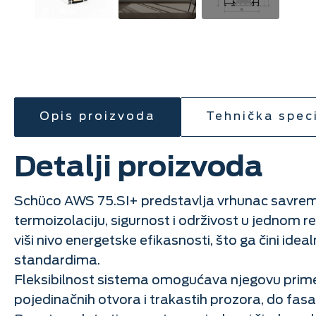
Opis proizvoda
Tehnička speci
Detalji proizvoda
Schüco AWS 75.SI+ predstavlja vrhunac savreme
termoizolaciju, sigurnost i održivost u jednom 
viši nivo energetske efikasnosti, što ga čini ide
standardima.
Fleksibilnost sistema omogućava njegovu prime
pojedinačnih otvora i trakastih prozora, do fa