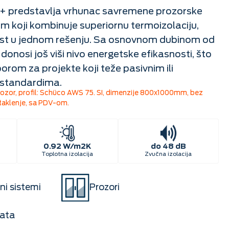
+ predstavlja vrhunac savremene prozorske
em koji kombinuje superiornu termoizolaciju,
vost u jednom rešenju. Sa osnovnom dubinom od
donosi još viši nivo energetske efikasnosti, što
borom za projekte koji teže pasivnim ili
 standardima.
prozor, profil: Schüco AWS 75. SI, dimenzije 800x1000mm, bez
aklenje, sa PDV-om.
0.92 W/m2K
do 48 dB
Toplotna izolacija
Zvučna izolacija
ni sistemi
Prozori
rata