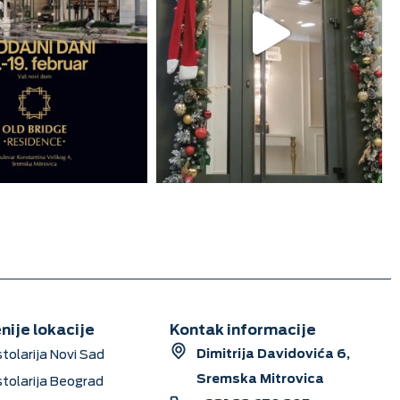
nije lokacije
Kontak informacije
Dimitrija Davidovića 6,
stolarija Novi Sad
Sremska Mitrovica
stolarija Beograd