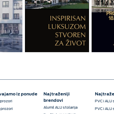
vajamo iz ponude
Najtraženiji
Najtraže
brendovi
prozori
PVC i ALU 
Alumil ALU stolarija
prozori
PVC i ALU 