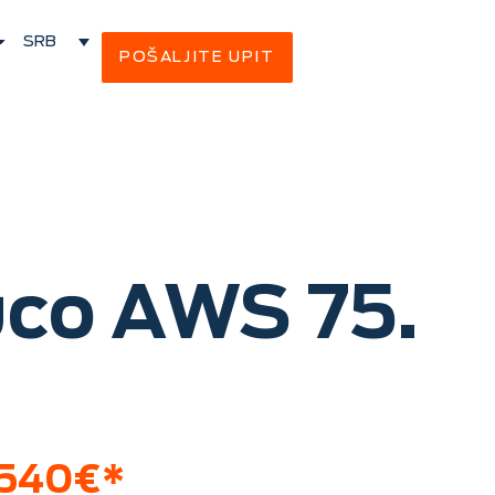
SRB
POŠALJITE UPIT
co AWS 75.
 540€*