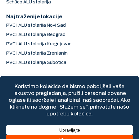
Schüco ALU stolarija
Najtraženije lokacije
PVC i ALU stolarija Novi Sad
PVC i ALU stolarija Beograd
PVC i ALU stolarija Kragujevac
PVC i ALU stolarija Zrenjanin
PVC i ALU stolarija Subotica
Kontak informacije
Dimitrija Davidovića 6, Sremska Mitrovica
+381 22 670 205
Pon-Pet: 07h do 16h
Subota: 07h do 14h