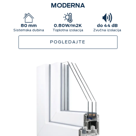
MODERNA
80 mm
0.80W/m2K
do 44 dB
Sistemska dubina
Toplotna izolacija
Zvučna izolacija
POGLEDAJTE