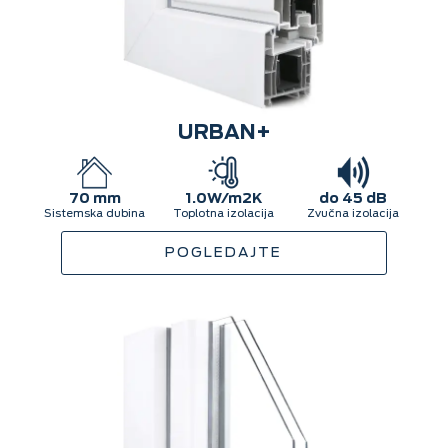
URBAN+
70 mm
1.0W/m2K
do 45 dB
Sistemska dubina
Toplotna izolacija
Zvučna izolacija
POGLEDAJTE