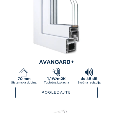
AVANGARD+
70 mm
1,1W/m2K
do 45 dB
Sistemska dubina
Toplotna izolacija
Zvučna izolacija
POGLEDAJTE