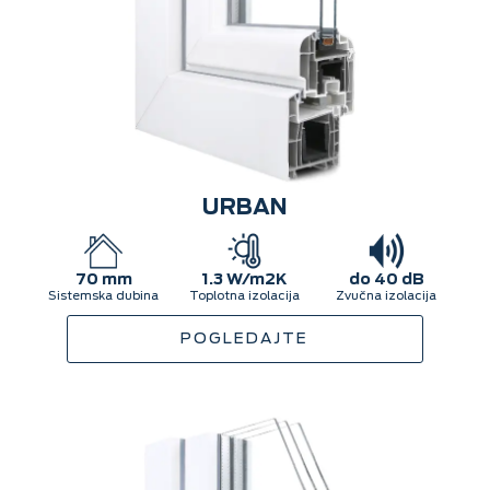
URBAN
70 mm
1.3 W/m2K
do 40 dB
Sistemska dubina
Toplotna izolacija
Zvučna izolacija
POGLEDAJTE