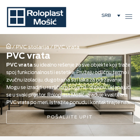
SRB
/
PVC stolarija
/
PVC vrata
PVC vrata
PVC vrata
su idealno rešenje za sve objekte koji traže
spoj funkcionalnosti i estetike. Pružaju odličnu termo i
zvučnu izolaciju, dugotrajna su i laka za održavanje.
Mogu se izraditi u različitim bojama i dizajnu, uklapajući
se u svaki prostor. Roloplast Mošić izrađuje kvalitetna
PVC vrata po meri. Istražite ponudu i kontaktirajte nas.
POŠALJITE UPIT