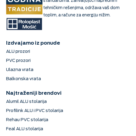
standardima. Zahvaljujući naprednim
tehničkim rešenjima, održava vaš dom
toplim, a račune za energiju nižim.
Izdvajamo iz ponude
ALU prozori
PVC prozori
Ulazna vrata
Balkonska vrata
Najtraženiji brendovi
Alumil ALU stolarija
Profilink ALU i PVC stolarija
Rehau PVC stolarija
Feal ALU stolarija