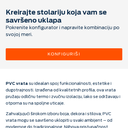
Kreirajte stolariju koja vam se
savršeno uklapa
Pokrenite konfigurator i napravite kombinaciju po
svojoj meri.
KONFIGURIŠI
PVC vrata
su idealan spoj funkcionalnosti, estetike i
dugotrajnosti. Izrađena od kvalitetnih profila, ova vrata
pružaju odličnu termo i zvučnu izolaciju, lako se održavaju i
otporna su na spoljne uticaje.
Zahvaljujući širokom izboru boja, dekora i stilova, PVC
vrata mogu se savršeno uklopiti u svaki ambijent – od
modernog do tradicionalnog. Njihova pristupačnost,