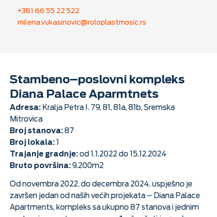
+381 66 55 22 522
milena.vukasinovic@roloplastmosic.rs
Stambeno–poslovni kompleks
Diana Palace Aparmtnets
Adresa:
Kralja Petra I. 79, 81, 81a, 81b, Sremska
Mitrovica
Broj stanova:
87
Broj lokala:
1
Trajanje gradnje:
od 1.1.2022 do 15.12.2024
Bruto površina:
9.200m2
Od novembra 2022. do decembra 2024. uspješno je
završen jedan od naših većih projekata – Diana Palace
Apartments, kompleks sa ukupno 87 stanova i jednim