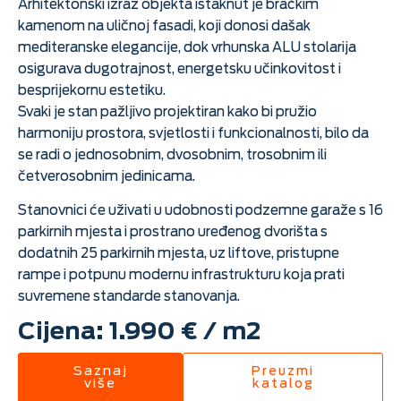
Arhitektonski izraz objekta istaknut je bračkim
kamenom na uličnoj fasadi, koji donosi dašak
mediteranske elegancije, dok vrhunska ALU stolarija
osigurava dugotrajnost, energetsku učinkovitost i
besprijekornu estetiku.
Svaki je stan pažljivo projektiran kako bi pružio
harmoniju prostora, svjetlosti i funkcionalnosti, bilo da
se radi o jednosobnim, dvosobnim, trosobnim ili
četverosobnim jedinicama.
Stanovnici će uživati u udobnosti podzemne garaže s 16
parkirnih mjesta i prostrano uređenog dvorišta s
dodatnih 25 parkirnih mjesta, uz liftove, pristupne
rampe i potpunu modernu infrastrukturu koja prati
suvremene standarde stanovanja.
Cijena: 1.990 € / m2
Saznaj
Preuzmi
više
katalog