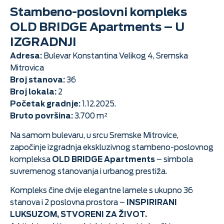
Stambeno-poslovni kompleks
OLD BRIDGE Apartments – U
IZGRADNJI
Adresa:
Bulevar Konstantina Velikog 4, Sremska
Mitrovica
Broj stanova:
36
Broj lokala:
2
Početak gradnje:
1.12.2025.
Bruto površina:
3.700 m²
Na samom bulevaru, u srcu Sremske Mitrovice,
započinje izgradnja ekskluzivnog stambeno-poslovnog
kompleksa
OLD BRIDGE Apartments
– simbola
suvremenog stanovanja i urbanog prestiža.
Kompleks čine dvije elegantne lamele s ukupno 36
stanova i 2 poslovna prostora –
INSPIRIRANI
LUKSUZOM, STVORENI ZA ŽIVOT.