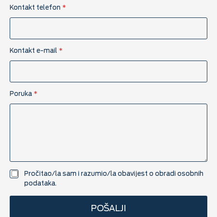
Kontakt telefon
*
Kontakt e-mail
*
Poruka
*
U
Pročitao/la sam i razumio/la obavijest o
obradi osobnih
K
podataka.
P
P
POŠALJI
*