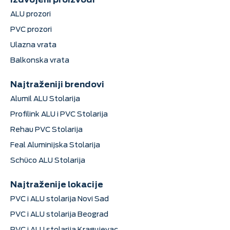
Izdvojeni proizvodi
ALU prozori
PVC prozori
Ulazna vrata
Balkonska vrata
Najtraženiji brendovi
Alumil ALU Stolarija
Profilink ALU i PVC Stolarija
Rehau PVC Stolarija
Feal Aluminijska Stolarija
Schüco ALU Stolarija
Najtraženije lokacije
PVC i ALU stolarija Novi Sad
PVC i ALU stolarija Beograd
PVC i ALU stolarija Kragujevac