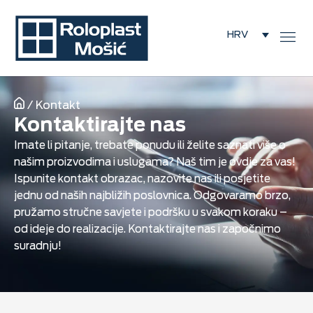
HRV
/
Kontakt
Kontaktirajte nas
Imate li pitanje, trebate ponudu ili želite saznati više o
našim proizvodima i uslugama? Naš tim je ovdje za vas!
Ispunite kontakt obrazac, nazovite nas ili posjetite
jednu od naših najbližih poslovnica. Odgovaramo brzo,
pružamo stručne savjete i podršku u svakom koraku –
od ideje do realizacije. Kontaktirajte nas i započnimo
suradnju!