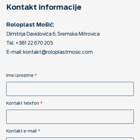
Kontakt informacije
Roloplast Mošić:
Dimitrija Davidovića 6, Sremska Mitrovica
Tel: +381 22 670 205
E-mail:
kontakt@roloplastmosic.com
U
Ime i prezime
*
R
L
e
-
m
Kontakt telefon
*
a
i
l
i
Kontakt e-mail
*