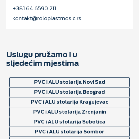
+381 64 6590 211
kontakt@roloplastmosic.rs
Uslugu pružamo i u
sljedećim mjestima
PVC i ALU stolarija Novi Sad
PVC i ALU stolarija Beograd
PVC i ALU stolarija Kragujevac
PVC i ALU stolarija Zrenjanin
PVC i ALU stolarija Subotica
PVC i ALU stolarija Sombor