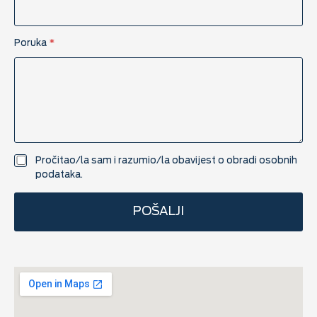
Poruka
*
U
Pročitao/la sam i razumio/la obavijest o
obradi osobnih
K
podataka.
P
P
POŠALJI
*