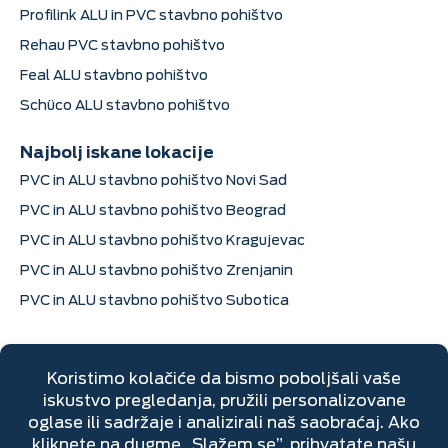
Profilink ALU in PVC stavbno pohištvo
Rehau PVC stavbno pohištvo
Feal ALU stavbno pohištvo
Schüco ALU stavbno pohištvo
Najbolj iskane lokacije
PVC in ALU stavbno pohištvo Novi Sad
PVC in ALU stavbno pohištvo Beograd
PVC in ALU stavbno pohištvo Kragujevac
PVC in ALU stavbno pohištvo Zrenjanin
PVC in ALU stavbno pohištvo Subotica
Kontaktni podatki
Dimitrija Davidovića 6, Sremska Mitrovica
+381 22 670 205
Ponedeljek – petek: 07h do 16h