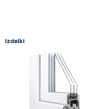
svetovanja nas kontaktirajte prek spodnjega gumba.
POŠLJITE POVPRAŠEVANJE
Izdelki