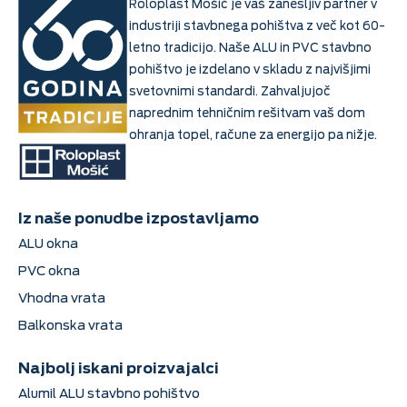
Roloplast Mošić je vaš zanesljiv partner v
industriji stavbnega pohištva z več kot 60-
letno tradicijo. Naše ALU in PVC stavbno
pohištvo je izdelano v skladu z najvišjimi
svetovnimi standardi. Zahvaljujoč
naprednim tehničnim rešitvam vaš dom
ohranja topel, račune za energijo pa nižje.
Iz naše ponudbe izpostavljamo
ALU okna
PVC okna
Vhodna vrata
Balkonska vrata
Najbolj iskani proizvajalci
Alumil ALU stavbno pohištvo