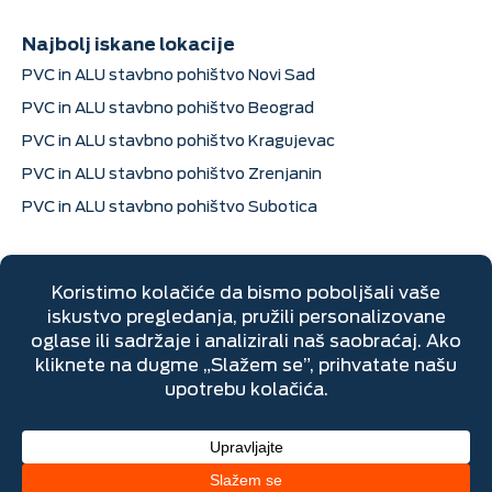
Najbolj iskane lokacije
PVC in ALU stavbno pohištvo Novi Sad
PVC in ALU stavbno pohištvo Beograd
PVC in ALU stavbno pohištvo Kragujevac
PVC in ALU stavbno pohištvo Zrenjanin
PVC in ALU stavbno pohištvo Subotica
Kontaktni podatki
Dimitrija Davidovića 6, Sremska Mitrovica
+381 22 670 205
Ponedeljek – petek: 07h do 16h
Sobota: 07h do 14h
Dizajn:
Block&Roll
| Razvoj:
Avokado