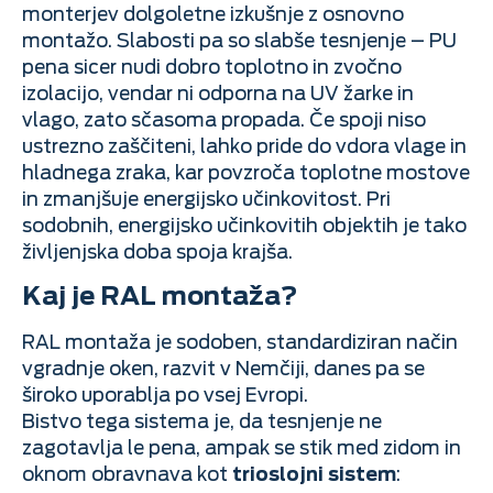
monterjev dolgoletne izkušnje z osnovno
montažo. Slabosti pa so slabše tesnjenje – PU
pena sicer nudi dobro toplotno in zvočno
izolacijo, vendar ni odporna na UV žarke in
vlago, zato sčasoma propada. Če spoji niso
ustrezno zaščiteni, lahko pride do vdora vlage in
hladnega zraka, kar povzroča toplotne mostove
in zmanjšuje energijsko učinkovitost. Pri
sodobnih, energijsko učinkovitih objektih je tako
življenjska doba spoja krajša.
Kaj je RAL montaža?
RAL montaža je sodoben, standardiziran način
vgradnje oken, razvit v Nemčiji, danes pa se
široko uporablja po vsej Evropi.
Bistvo tega sistema je, da tesnjenje ne
zagotavlja le pena, ampak se stik med zidom in
oknom obravnava kot
trioslojni sistem
: