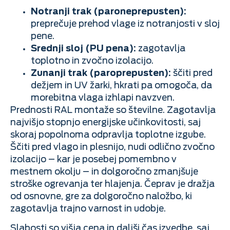
Notranji trak (paroneprepusten):
preprečuje prehod vlage iz notranjosti v sloj
pene.
Srednji sloj (PU pena):
zagotavlja
toplotno in zvočno izolacijo.
Zunanji trak (paroprepusten):
ščiti pred
dežjem in UV žarki, hkrati pa omogoča, da
morebitna vlaga izhlapi navzven.
Prednosti RAL montaže so številne. Zagotavlja
najvišjo stopnjo energijske učinkovitosti, saj
skoraj popolnoma odpravlja toplotne izgube.
Ščiti pred vlago in plesnijo, nudi odlično zvočno
izolacijo – kar je posebej pomembno v
mestnem okolju – in dolgoročno zmanjšuje
stroške ogrevanja ter hlajenja. Čeprav je dražja
od osnovne, gre za dolgoročno naložbo, ki
zagotavlja trajno varnost in udobje.
Slabosti so višja cena in daljši čas izvedbe, saj