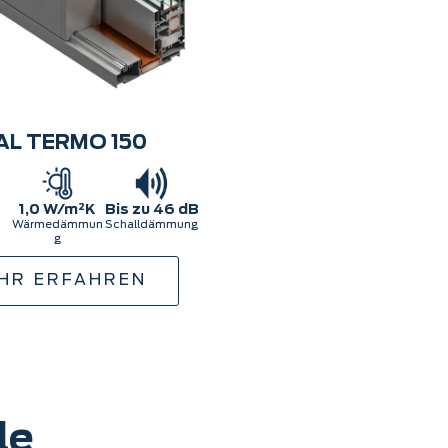
AL TERMO 150
1,0 W/m²K
Bis zu 46 dB
Wärmedämmun
Schalldämmung
g
HR ERFAHREN
le