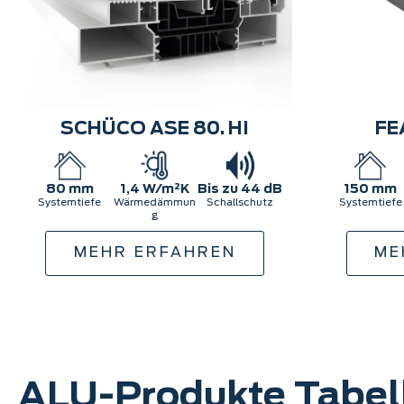
SCHÜCO ASE 80. HI
FE
80 mm
1,4 W/m²K
Bis zu 44 dB
150 mm
Systemtiefe
Wärmedämmun
Schallschutz
Systemtiefe
g
MEHR ERFAHREN
ME
ALU-Produkte Tabel