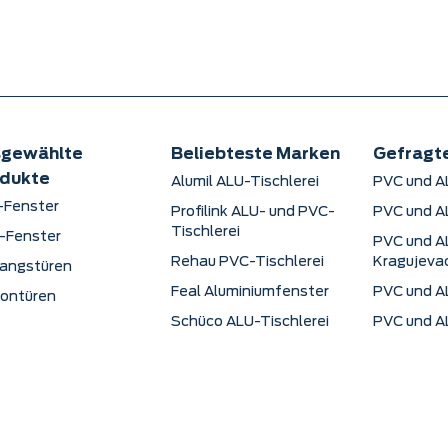
sgewählte
Beliebteste Marken
Gefragt
dukte
Alumil ALU-Tischlerei
PVC und AL
-Fenster
Profilink ALU- und PVC-
PVC und AL
Tischlerei
-Fenster
PVC und AL
Rehau PVC-Tischlerei
Kragujeva
gangstüren
Feal Aluminiumfenster
PVC und AL
kontüren
Schüco ALU-Tischlerei
PVC und AL