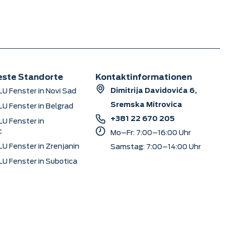
este Standorte
Kontaktinformationen
Dimitrija Davidovića 6,
U Fenster in Novi Sad
Sremska Mitrovica
U Fenster in Belgrad
+381 22 670 205
U Fenster in
c
Mo–Fr: 7:00–16:00 Uhr
U Fenster in Zrenjanin
Samstag: 7:00–14:00 Uhr
U Fenster in Subotica