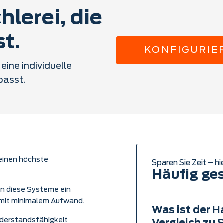
hlerei, die
st.
KONFIGURIE
eine individuelle
passt.
einen höchste
Sparen Sie Zeit – hi
Häufig ges
n diese Systeme ein
 mit minimalem Aufwand.
Was ist der 
Widerstandsfähigkeit
Vergleich zu